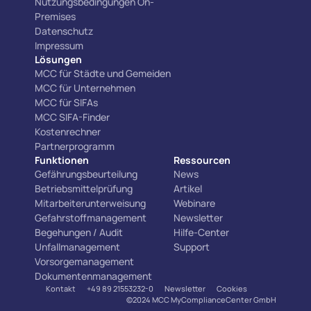
Nutzungsbedingungen On-
Premises
Datenschutz
Impressum
Lösungen
MCC für Städte und Gemeiden
MCC für Unternehmen
MCC für SIFAs
MCC SIFA-Finder
Kostenrechner
Partnerprogramm
Funktionen
Ressourcen
Gefährungsbeurteilung
News
Betriebsmittelprüfung
Artikel
Mitarbeiterunterweisung
Webinare
Gefahrstoffmanagement
Newsletter
Begehungen / Audit
Hilfe-Center
Unfallmanagement
Support
Vorsorgemanagement
Dokumentenmanagement
Kontakt
+49 89 21553232-0
Newsletter
Cookies
©2024 MCC MyComplianceCenter GmbH