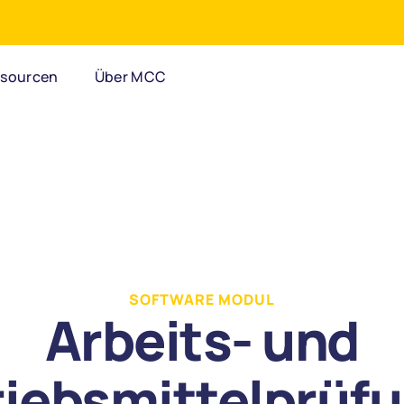
gital managen - im Unternehmen
•
W
Jetzt anmelden
ssourcen
Über MCC
SOFTWARE MODUL
Arbeits- und
iebsmittelprüfun