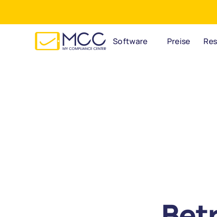
Webinar
•
1. Oktober 2026
•
Arbeitsschutz di
Software
Preise
Re
Betr