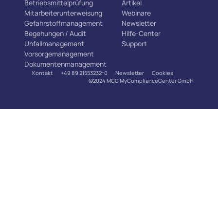
Betriebsmittelprüfung
Artikel
Mitarbeiterunterweisung
Webinare
Gefahrstoffmanagement
Newsletter
Begehungen / Audit
Hilfe-Center
Unfallmanagement
Support
Vorsorgemanagement
Dokumentenmanagement
Kontakt
+49 89 21553232-0
Newsletter
Cookies
©2024 MCC MyComplianceCenter GmbH