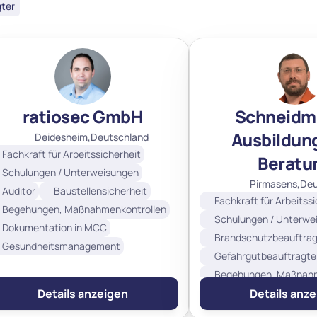
ter
ratiosec GmbH
Schneidmü
Ausbildung
Deidesheim,
Deutschland
Fachkraft für Arbeitssicherheit
Beratu
Schulungen / Unterweisungen
Pirmasens,
Deu
Auditor
Baustellensicherheit
Fachkraft für Arbeitss
Begehungen, Maßnahmenkontrollen
Schulungen / Unterwe
Dokumentation in MCC
Brandschutzbeauftrag
Gesundheitsmanagement
Gefahrgutbeauftragte
Begehungen, Maßnahm
Details anzeigen
Dokumentation in MC
Details anz