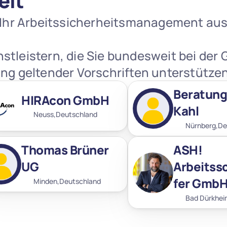
eit
 Ihr Arbeitssicherheitsmanagement aus I
tleistern, die Sie bundesweit bei der G
ng geltender Vorschriften unterstützen
Beratung
HIRAcon GmbH
Kahl
Neuss,
Deutschland
Nürnberg,
De
Thomas Brüner 
ASH! 
UG
Arbeitss
fer Gmb
Minden,
Deutschland
Bad Dürkhei