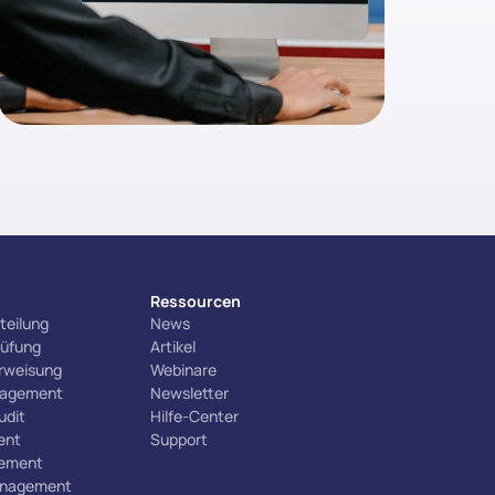
Ressourcen
teilung
News
rüfung
Artikel
erweisung
Webinare
nagement
Newsletter
udit
Hilfe-Center
ent
Support
ement
nagement