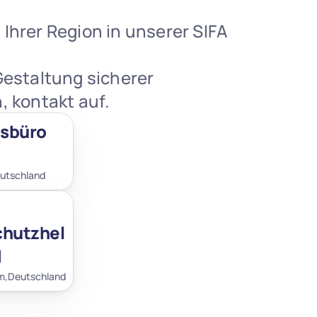
hrer Region in unserer SIFA 
estaltung sicherer 
, kontakt auf.
sbüro 
utschland
chutzhel
H
m,
Deutschland