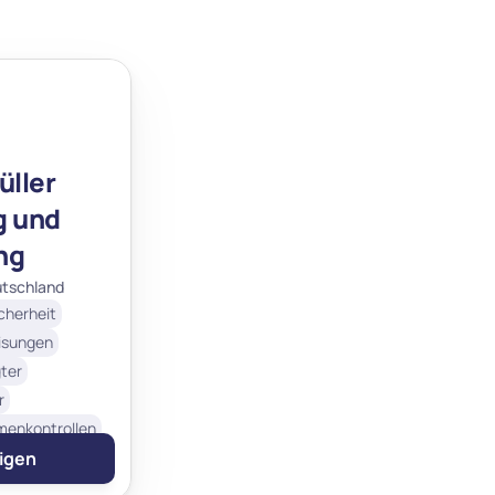
ller 
 und 
ng
tschland
icherheit
isungen
ter
r
enkontrollen
C
eigen