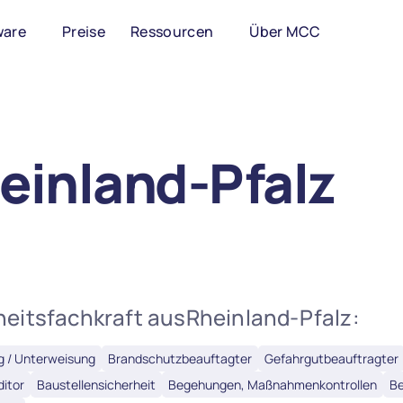
ware
Preise
Ressourcen
Über MCC
einland-Pfalz
heitsfachkraft aus
Rheinland-Pfalz:
g / Unterweisung
Brandschutzbeauftagter
Gefahrgutbeauftragter
ditor
Baustellensicherheit
Begehungen, Maßnahmenkontrollen
Be