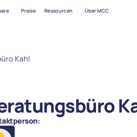
ware
Preise
Ressourcen
Über MCC
üro Kahl
eratungsbüro K
taktperson: