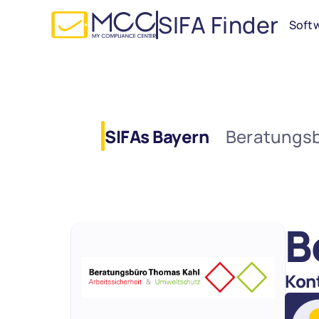
SIFA Finder
Soft
SIFAs Bayern
Beratungsb
B
Kon