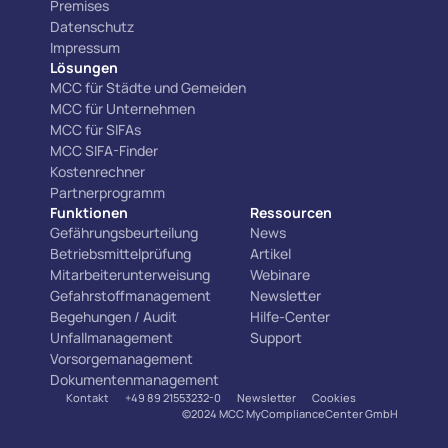
Premises
Datenschutz
Impressum
Lösungen
MCC für Städte und Gemeiden
MCC für Unternehmen
MCC für SIFAs
MCC SIFA-Finder
Kostenrechner
Partnerprogramm
Funktionen
Ressourcen
Gefährungsbeurteilung
News
Betriebsmittelprüfung
Artikel
Mitarbeiterunterweisung
Webinare
Gefahrstoffmanagement
Newsletter
Begehungen / Audit
Hilfe-Center
Unfallmanagement
Support
Vorsorgemanagement
Dokumentenmanagement
Kontakt
+49 89 21553232-0
Newsletter
Cookies
©2024 MCC MyComplianceCenter GmbH