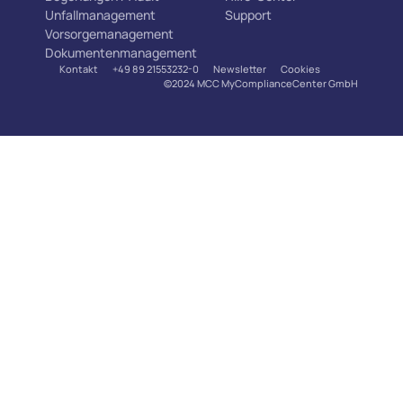
Unfallmanagement
Support
Vorsorgemanagement
Dokumentenmanagement
Kontakt
+49 89 21553232-0
Newsletter
Cookies
©2024 MCC MyComplianceCenter GmbH