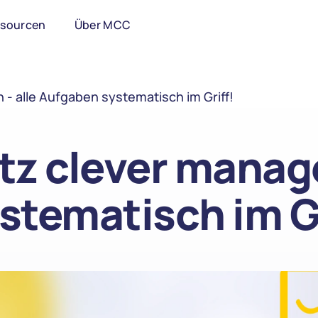
ssourcen
Über MCC
- alle Aufgaben systematisch im Griff!
z clever managen
stematisch im Gr