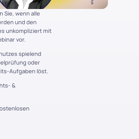
Sie, wenn alle 
rden und den 
es unkompliziert mit 
binar vor.
hutzes spielend 
elprüfung oder 
its-Aufgaben löst.
ts- & 
kostenlosen 