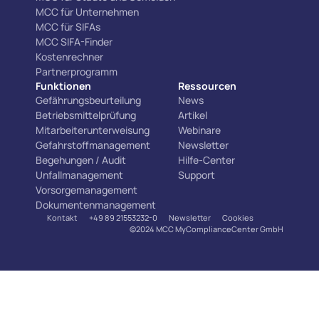
MCC für Unternehmen
MCC für SIFAs
MCC SIFA-Finder
Kostenrechner
Partnerprogramm
Funktionen
Ressourcen
Gefährungsbeurteilung
News
Betriebsmittelprüfung
Artikel
Mitarbeiterunterweisung
Webinare
Gefahrstoffmanagement
Newsletter
Begehungen / Audit
Hilfe-Center
Unfallmanagement
Support
Vorsorgemanagement
Dokumentenmanagement
Kontakt
+49 89 21553232-0
Newsletter
Cookies
©2024 MCC MyComplianceCenter GmbH