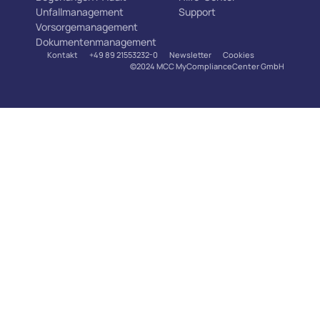
Unfallmanagement
Support
Vorsorgemanagement
Dokumentenmanagement
Kontakt
+49 89 21553232-0
Newsletter
Cookies
©2024 MCC MyComplianceCenter GmbH