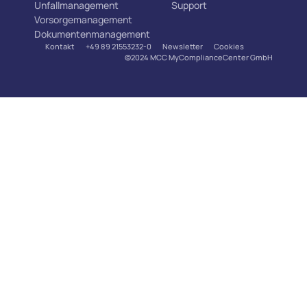
Unfallmanagement
Support
Vorsorgemanagement
Dokumentenmanagement
Kontakt
+49 89 21553232-0
Newsletter
Cookies
©2024 MCC MyComplianceCenter GmbH