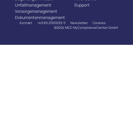
Unfallmanagement
Support
Vorsorgemanagement
Dokumentenmanagement
Kontakt
+49 89 21553232-0
Newsletter
Cookies
©2024 MCC MyComplianceCenter GmbH