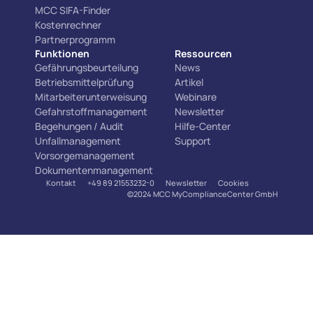
MCC SIFA-Finder
Kostenrechner
Partnerprogramm
Funktionen
Ressourcen
Gefährungsbeurteilung
News
Betriebsmittelprüfung
Artikel
Mitarbeiterunterweisung
Webinare
Gefahrstoffmanagement
Newsletter
Begehungen / Audit
Hilfe-Center
Unfallmanagement
Support
Vorsorgemanagement
Dokumentenmanagement
Kontakt
+49 89 21553232-0
Newsletter
Cookies
©2024 MCC MyComplianceCenter GmbH