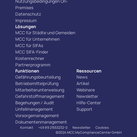
Nutzungsbedingungen On-
Premises
Datenschutz
Impressum
Lösungen
MCC für Städte und Gemeiden
MCC für Unternehmen
MCC für SIFAs
MCC SIFA-Finder
Kostenrechner
Partnerprogramm
Funktionen
Ressourcen
Gefährungsbeurteilung
News
Betriebsmittelprüfung
Artikel
Mitarbeiterunterweisung
Webinare
Gefahrstoffmanagement
Newsletter
Begehungen / Audit
Hilfe-Center
Unfallmanagement
Support
Vorsorgemanagement
Dokumentenmanagement
Kontakt
+49 89 21553232-0
Newsletter
Cookies
©2024 MCC MyComplianceCenter GmbH