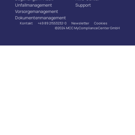
Unfallmanagement
Support
Vorsorgemanagement
Dokumentenmanagement
Kontakt
+49 89 21553232-0
Newsletter
Cookies
©2024 MCC MyComplianceCenter GmbH