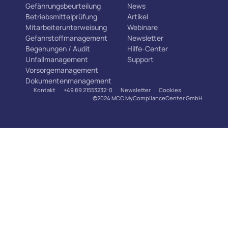
Gefährungsbeurteilung
News
Betriebsmittelprüfung
Artikel
Mitarbeiterunterweisung
Webinare
Gefahrstoffmanagement
Newsletter
Begehungen / Audit
Hilfe-Center
Unfallmanagement
Support
Vorsorgemanagement
Dokumentenmanagement
Kontakt
+49 89 21553232-0
Newsletter
Cookies
©2024 MCC MyComplianceCenter GmbH