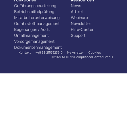
Gefährungsbeurteilung
News
Betriebsmittelprüfung
Artikel
Mitarbeiterunterweisung
Webinare
Gefahrstoffmanagement
Newsletter
Begehungen / Audit
Hilfe-Center
Unfallmanagement
Support
Vorsorgemanagement
Dokumentenmanagement
Kontakt
+49 89 21553232-0
Newsletter
Cookies
©2024 MCC MyComplianceCenter GmbH