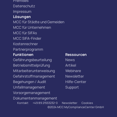
Premises
Datenschutz
Impressum
Lösungen
MCC für Städte und Gemeiden
MCC für Unternehmen
MCC für SIFAs
MCC SIFA-Finder
Kostenrechner
Partnerprogramm
Funktionen
Ressourcen
Gefährungsbeurteilung
News
Betriebsmittelprüfung
Artikel
Mitarbeiterunterweisung
Webinare
Gefahrstoffmanagement
Newsletter
Begehungen / Audit
Hilfe-Center
Unfallmanagement
Support
Vorsorgemanagement
Dokumentenmanagement
Kontakt
+49 89 21553232-0
Newsletter
Cookies
©2024 MCC MyComplianceCenter GmbH